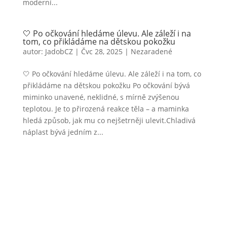
moderní...
🤍 Po očkování hledáme úlevu. Ale záleží i na
tom, co přikládáme na dětskou pokožku
autor:
JadobCZ
|
Čvc 28, 2025
|
Nezaradené
🤍 Po očkování hledáme úlevu. Ale záleží i na tom, co
přikládáme na dětskou pokožku Po očkování bývá
miminko unavené, neklidné, s mírně zvýšenou
teplotou. Je to přirozená reakce těla – a maminka
hledá způsob, jak mu co nejšetrněji ulevit.Chladivá
náplast bývá jedním z...
Haanova 46A, 851 01 Bratislava
Slovensko
+421 952 319 522