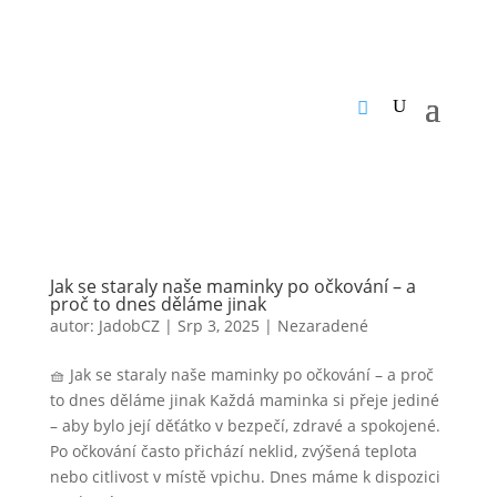
Jak se staraly naše maminky po očkování – a
proč to dnes děláme jinak
autor:
JadobCZ
|
Srp 3, 2025
|
Nezaradené
🧺 Jak se staraly naše maminky po očkování – a proč
to dnes děláme jinak Každá maminka si přeje jediné
– aby bylo její děťátko v bezpečí, zdravé a spokojené.
Po očkování často přichází neklid, zvýšená teplota
nebo citlivost v místě vpichu. Dnes máme k dispozici