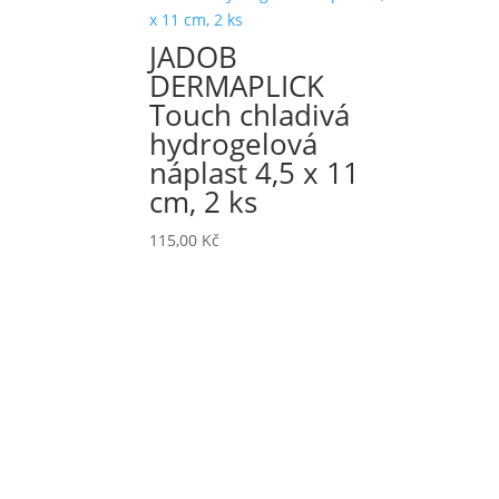
JADOB
DERMAPLICK
Touch chladivá
hydrogelová
náplast 4,5 x 11
cm, 2 ks
115,00
Kč
Haanova 46A, 851 01
Bratislava
Slovensko