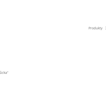
Produkty
můcka“
a