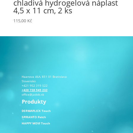
chladivá hydrogelová náplast
4,5 x 11 cm, 2 ks
115,00
Kč
Haanova 46A, 851 01 Bratislava
Slovensko
+421 952 319 522
+420 728 545 232
office@jadob.sk
Produkty
DERMAPLICK Touch
SPIRANTO Patch
HAPPY MOM Touch