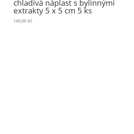
chladivá náplast s bylinnými
extrakty 5 x 5 cm 5 ks
140,00
Kč
Haanova 46A, 851 01 Bratislava
Slovensko
+421 952 319 522
+420 728 545 232
office@jadob.sk
Produkty
DERMAPLICK Touch
SPIRANTO Patch
HAPPY MOM Touch