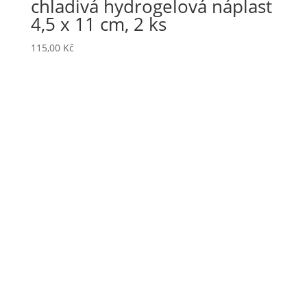
chladivá hydrogelová náplast
4,5 x 11 cm, 2 ks
115,00
Kč
Haanova 46A, 851 01 Bratislava
Slovensko
+421 952 319 522
+420 728 545 232
office@jadob.sk
Produkty
DERMAPLICK Touch
SPIRANTO Patch
HAPPY MOM Touch