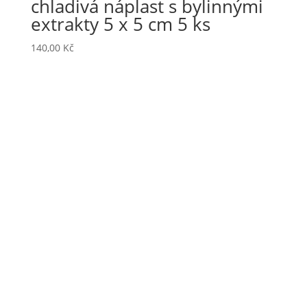
chladivá náplast s bylinnými
extrakty 5 x 5 cm 5 ks
140,00
Kč
Haanova 46A, 851 01 Bratislava
Slovensko
+421 952 319 522
+420 728 545 232
office@jadob.sk
Produkty
DERMAPLICK Touch
SPIRANTO Patch
HAPPY MOM Touch