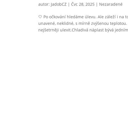
autor:
JadobCZ
|
Čvc 28, 2025
|
Nezaradené
🤍 Po očkování hledáme úlevu. Ale záleží i na
unavené, neklidné, s mírně zvýšenou teplotou.
nejšetrněji ulevit.Chladivá náplast bývá jedním 
Haanova 46A, 851 01 Bratislava
Pr
Slovensko
DER
+421 952 319 522
+420 728 545 232
SPI
office@jadob.sk
HAP