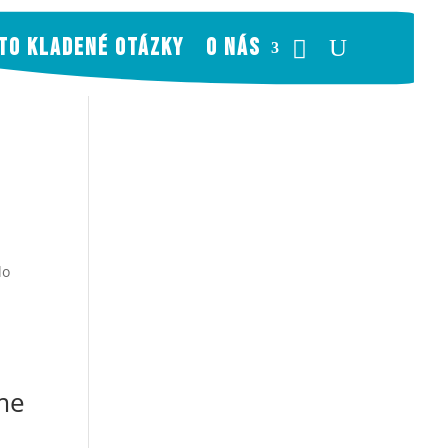
TO KLADENÉ OTÁZKY
O NÁS
lo
áme