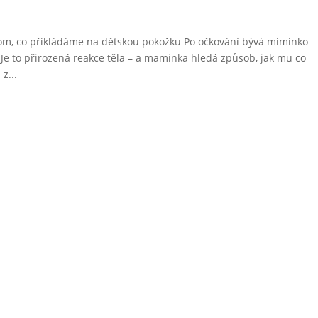
 tom, co přikládáme na dětskou pokožku Po očkování bývá miminko
 Je to přirozená reakce těla – a maminka hledá způsob, jak mu co
z...
odukty
Podpora
Obchodní podmínk
MAPLICK Touch
Reklamační řád
RANTO Patch
Zásady ochrany oso
PY MOM Touch
Certifikáty