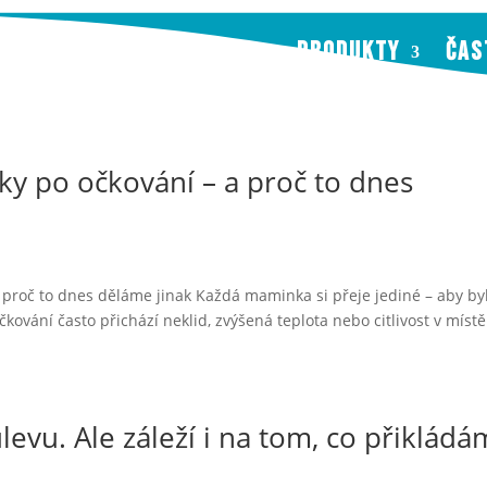
PRODUKTY
ČAS
ky po očkování – a proč to dnes
a proč to dnes děláme jinak Každá maminka si přeje jediné – aby by
čkování často přichází neklid, zvýšená teplota nebo citlivost v místě
evu. Ale záleží i na tom, co přiklád