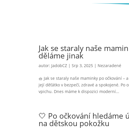
Jak se staraly naše mamin
děláme jinak
autor:
JadobCZ
|
Srp 3, 2025
|
Nezaradené
🧺 Jak se staraly naše maminky po očkování – 
její děťátko v bezpečí, zdravé a spokojené. Po o
vpichu. Dnes máme k dispozici moderní...
🤍 Po očkování hledáme úl
na dětskou pokožku